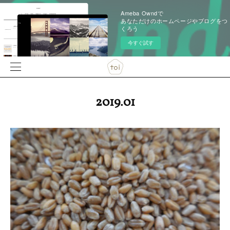
Ameba Owndで
あなただけのホームページやブログをつ
くろう
今すぐ試す
2019
.
01