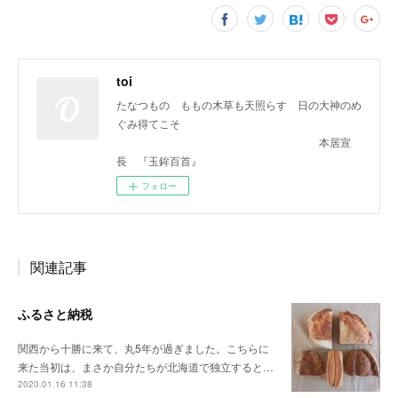
toi
たなつもの ももの木草も天照らす 日の大神のめ
ぐみ得てこそ
本居宣
長 『玉鉾百首』
フォロー
関連記事
ふるさと納税
関西から十勝に来て、丸5年が過ぎました。こちらに
来た当初は、まさか自分たちが北海道で独立すると…
2020.01.16 11:38